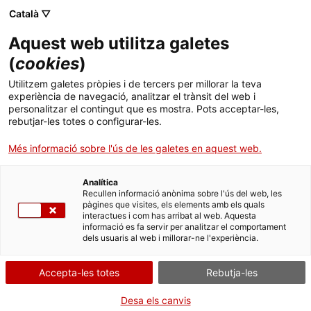
Menú
Cerc
. Obre en una nova finestra.
Català ▽
Aquest web utilitza galetes
E-Joventut
Inici
(
cookies
)
L'Observatori publica l'informe: Estat de la
Recursos
Cercador
Utilitzem galetes pròpies i de tercers per millorar la teva
joventut 2025
experiència de navegació, analitzar el trànsit del web i
personalitzar el contingut que es mostra. Pots acceptar-les,
XNEJ
rebutjar-les totes o configurar-les.
L'Observatori Català de la Joventut publica els resultats principals
Lleure
de l’informe sobre l’Estat de la joventut 2025, que elabora
Més informació sobre l'ús de les galetes en aquest web.
anualment a partir de les dades del Sistema d’indicadors sobre la
joventut de Catalunya.
Actualitat
Analítica
Recullen informació anònima sobre l'ús del web, les
29.05.2026
14:15
pàgines que visites, els elements amb els quals
Contacte
interactues i com has arribat al web. Aquesta
informació es fa servir per analitzar el comportament
dels usuaris al web i millorar-ne l'experiència.
ca
Accepta-les totes
Rebutja-les
Desa els canvis