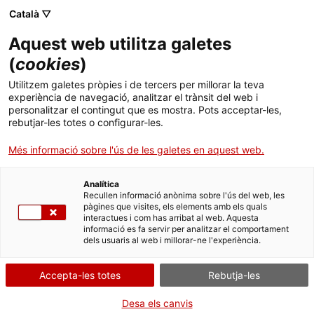
Menú
Cerc
. Obre en una nova finestra.
Català ▽
Aquest web utilitza galetes
E-Joventut
Inici
(
cookies
)
Foment de l'emprenedoria
Cercador
Recursos
Utilitzem galetes pròpies i de tercers per millorar la teva
experiència de navegació, analitzar el trànsit del web i
personalitzar el contingut que es mostra. Pots acceptar-les,
XNEJ
rebutjar-les totes o configurar-les.
...
Més informació sobre l'ús de les galetes en aquest web.
Lleure
Actualitat
Analítica
Recullen informació anònima sobre l'ús del web, les
pàgines que visites, els elements amb els quals
Segueix les xarxes socials de Joventut
Contacte
interactues i com has arribat al web. Aquesta
informació es fa servir per analitzar el comportament
dels usuaris al web i millorar-ne l'experiència.
ca
Adreces i telèfons
Accepta-les totes
Rebutja-les
Cerca on pots registrar un document, quin és l’horari de la
Desa els canvis
teva oficina d’atenció ciutadana més propera…